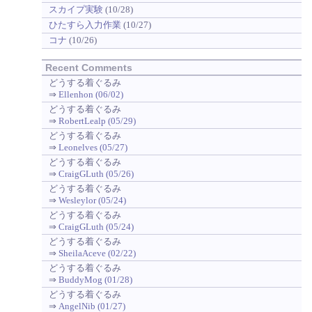
スカイプ実験
(10/28)
ひたすら入力作業
(10/27)
コナ
(10/26)
Recent Comments
どうする着ぐるみ
⇒
Ellenhon (06/02)
どうする着ぐるみ
⇒
RobertLealp (05/29)
どうする着ぐるみ
⇒
Leonelves (05/27)
どうする着ぐるみ
⇒
CraigGLuth (05/26)
どうする着ぐるみ
⇒
Wesleylor (05/24)
どうする着ぐるみ
⇒
CraigGLuth (05/24)
どうする着ぐるみ
⇒
SheilaAceve (02/22)
どうする着ぐるみ
⇒
BuddyMog (01/28)
どうする着ぐるみ
⇒
AngelNib (01/27)