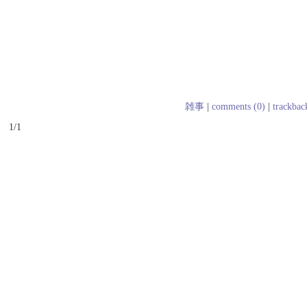
雑事
|
comments (0)
|
trackbac
1/1