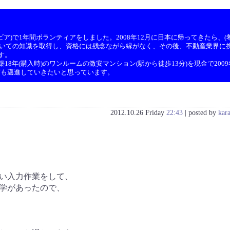
ア)で1年間ボランティアをしました。2008年12月に日本に帰ってきたら、(希
ついての知識を取得し、資格には残念ながら縁がなく、その後、不動産業界に携
す。
8年(購入時)のワンルームの激安マンション(駅から徒歩13分)を現金で200
ども邁進していきたいと思っています。
2012.10.26 Friday
22:43
| posted by
kar
らい入力作業をして、
学があったので、