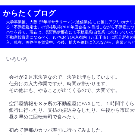
からたくブログ
大学卒業後、大阪で5年半サラリーマン(通信業)をした後にアフリカ(ナミビ
る「不動産鑑定士」の資格取得(2010年度合格)を目指しながら不動産に
ハウを得て、現在は、長野県伊那市にて不動産業(自営業)に携わっていま
不動産投資家になるべく、(いちおう)東京都内（八王子市）に区分所有の築1
入。現在、両物件を賃貸中。今後、拡大を視野に入れながら、家業とも
いろいろ
会社が９月末決算なので、決算処理をしています。
仕分けの入力作業ですが、時間が掛かります。
その他にも、やることが出てくるので、大変です。
空部屋情報を８ヶ所の不動産屋にFAXして、１時間半く
銀行に行ったり、支払の振込みをしたり、午後から市民大
昼を早めに回転寿司で食べたり。
初めて伊那のカッパ寿司に行ってみました。