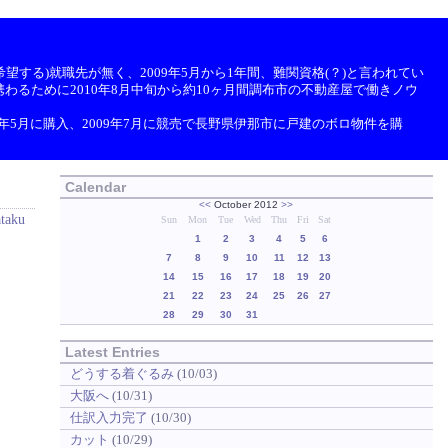
望する)就職先が無く、2009年5月から1年間、難関資格(？)と言われてい
わるために2010年8月中旬から約10ヶ月間調布市の不動産屋で働きノウ
9年5月に購入、2009年7月に競売で長野県伊那市に戸建のボロ物件を購
Calendar
<<
October 2012
>>
ataku
Sun
Mon
Tue
Wed
Thu
Fri
Sat
1
2
3
4
5
6
7
8
9
10
11
12
13
14
15
16
17
18
19
20
21
22
23
24
25
26
27
28
29
30
31
Latest Entries
どうする着ぐるみ
(10/03)
大阪へ
(10/31)
仕訳入力完了
(10/30)
カット
(10/29)