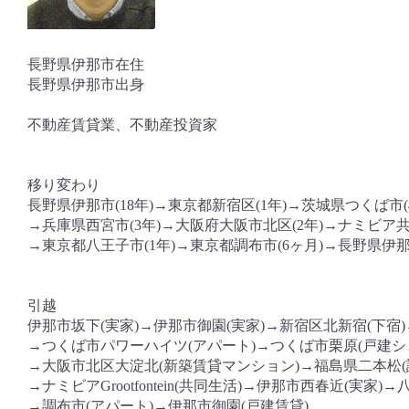
長野県伊那市在住
長野県伊那市出身
不動産賃貸業、不動産投資家
移り変わり
長野県伊那市(18年)→東京都新宿区(1年)→茨城県つくば市(
→兵庫県西宮市(3年)→大阪府大阪市北区(2年)→ナミビア共
→東京都八王子市(1年)→東京都調布市(6ヶ月)→長野県伊那
引越
伊那市坂下(実家)→伊那市御園(実家)→新宿区北新宿(下宿)
→つくば市パワーハイツ(アパート)→つくば市栗原(戸建シ
→大阪市北区大淀北(新築賃貸マンション)→福島県二本松(
→ナミビアGrootfontein(共同生活)→伊那市西春近(実家)
→調布市(アパート)→伊那市御園(戸建賃貸)