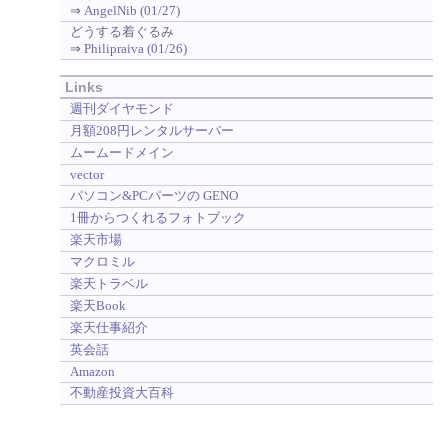
⇒
AngelNib (01/27)
どうする着ぐるみ
⇒
Philipraiva (01/26)
Links
週刊ダイヤモンド
月額208円レンタルサーバー
ムームードメイン
vector
パソコン&PCパーツの GENO
1冊からつくれるフォトブック
楽天市場
マクロミル
楽天トラベル
楽天Book
楽天仕事紹介
英会話
Amazon
不動産投資大百科