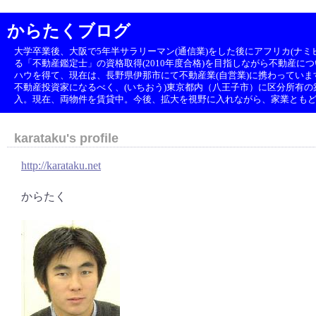
からたくブログ
大学卒業後、大阪で5年半サラリーマン(通信業)をした後にアフリカ(ナミビ
る「不動産鑑定士」の資格取得(2010年度合格)を目指しながら不動産に
ハウを得て、現在は、長野県伊那市にて不動産業(自営業)に携わっていま
不動産投資家になるべく、(いちおう)東京都内（八王子市）に区分所有の築1
入。現在、両物件を賃貸中。今後、拡大を視野に入れながら、家業とも
karataku's profile
http://karataku.net
からたく