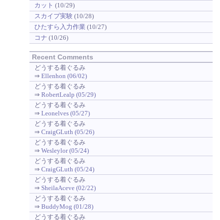
カット
(10/29)
スカイプ実験
(10/28)
ひたすら入力作業
(10/27)
コナ
(10/26)
Recent Comments
どうする着ぐるみ
⇒
Ellenhon (06/02)
どうする着ぐるみ
⇒
RobertLealp (05/29)
どうする着ぐるみ
⇒
Leonelves (05/27)
どうする着ぐるみ
⇒
CraigGLuth (05/26)
どうする着ぐるみ
⇒
Wesleylor (05/24)
どうする着ぐるみ
⇒
CraigGLuth (05/24)
どうする着ぐるみ
⇒
SheilaAceve (02/22)
どうする着ぐるみ
⇒
BuddyMog (01/28)
どうする着ぐるみ