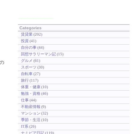
Categories
賃貸業
(202)
投資
(41)
自分の事
(44)
回想サラリーマン記
(15)
グルメ
(61)
の
スポーツ
(30)
自転車
(27)
旅行
(117)
体重・健康
(10)
勉強・資格
(46)
仕事
(44)
不動産情報
(9)
マンション
(32)
季節・生活
(10)
IT系
(26)
ナミビア日記
(119)