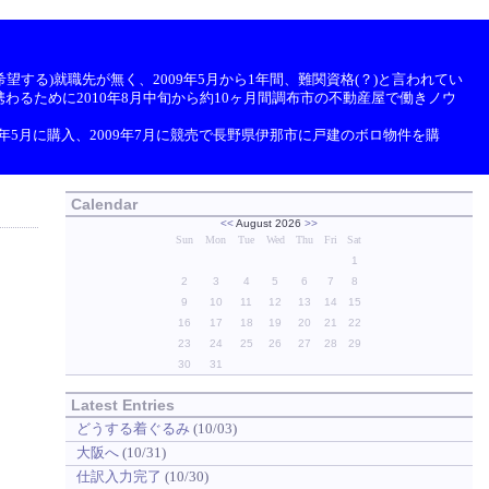
望する)就職先が無く、2009年5月から1年間、難関資格(？)と言われてい
わるために2010年8月中旬から約10ヶ月間調布市の不動産屋で働きノウ
9年5月に購入、2009年7月に競売で長野県伊那市に戸建のボロ物件を購
Calendar
<<
August 2026
>>
Sun
Mon
Tue
Wed
Thu
Fri
Sat
1
2
3
4
5
6
7
8
9
10
11
12
13
14
15
16
17
18
19
20
21
22
23
24
25
26
27
28
29
30
31
Latest Entries
どうする着ぐるみ
(10/03)
大阪へ
(10/31)
仕訳入力完了
(10/30)