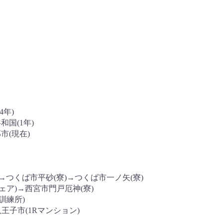
4年)
和国(1年)
市(現在)
→つくば市平砂(寮)→つくば市一ノ矢(寮)
ェア)→西宮市門戸厄神(寮)
訓練所)
→八王子市(1Rマンション)