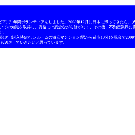
ア)で1年間ボランティアをしました。2008年12月に日本に帰ってきたら、(希
ついての知識を取得し、資格には残念ながら縁がなく、その後、不動産業界に携
す。
8年(購入時)のワンルームの激安マンション(駅から徒歩13分)を現金で200
ども邁進していきたいと思っています。