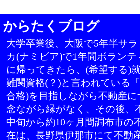
からたくブログ
大学卒業後、大阪で5年半サラ
カ(ナミビア)で1年間ボランテ
に帰ってきたら、(希望する)就
難関資格(？)と言われている「
合格)を目指しながら不動産
念ながら縁がなく、その後、不
中旬から約10ヶ月間調布市の
在は、長野県伊那市にて不動産