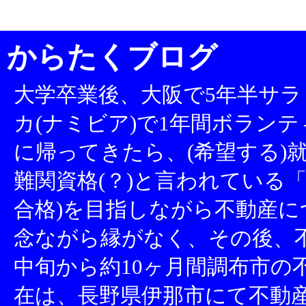
からたくブログ
大学卒業後、大阪で5年半サラ
カ(ナミビア)で1年間ボランテ
に帰ってきたら、(希望する)就
難関資格(？)と言われている「
合格)を目指しながら不動産
念ながら縁がなく、その後、不
中旬から約10ヶ月間調布市の
在は、長野県伊那市にて不動産