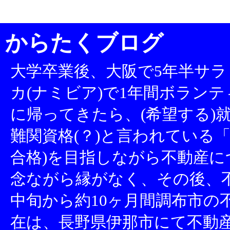
からたくブログ
大学卒業後、大阪で5年半サラ
カ(ナミビア)で1年間ボランテ
に帰ってきたら、(希望する)就
難関資格(？)と言われている「
合格)を目指しながら不動産
念ながら縁がなく、その後、不
中旬から約10ヶ月間調布市の
在は、長野県伊那市にて不動産