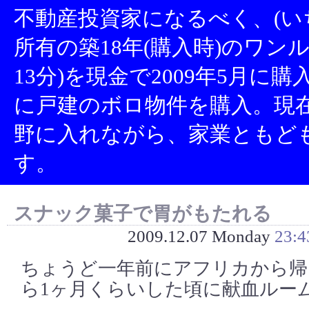
不動産投資家になるべく、(い
所有の築18年(購入時)のワン
13分)を現金で2009年5月に
に戸建のボロ物件を購入。現
野に入れながら、家業ともど
す。
スナック菓子で胃がもたれる
2009.12.07 Monday
23:4
ちょうど一年前にアフリカから帰
ら1ヶ月くらいした頃に献血ルー