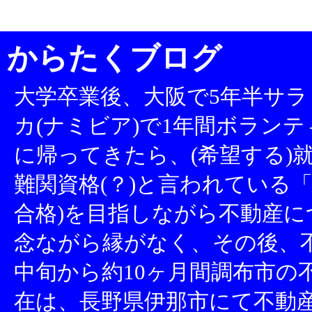
からたくブログ
大学卒業後、大阪で5年半サラ
カ(ナミビア)で1年間ボランテ
に帰ってきたら、(希望する)就
難関資格(？)と言われている「
合格)を目指しながら不動産
念ながら縁がなく、その後、不
中旬から約10ヶ月間調布市の
在は、長野県伊那市にて不動産