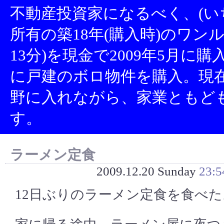
不動産投資家になるべく、(い
所有の築18年(購入時)のワン
13分)を現金で2009年5月に
に戸建のボロ物件を購入。現
野に入れながら、家業ともど
す。
ラーメン定食
2009.12.20 Sunday
23:5
12日ぶりのラーメン定食を食べた