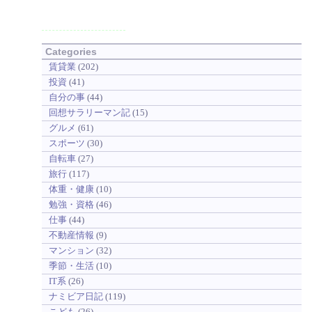
Categories
賃貸業
(202)
投資
(41)
自分の事
(44)
回想サラリーマン記
(15)
グルメ
(61)
スポーツ
(30)
自転車
(27)
旅行
(117)
体重・健康
(10)
勉強・資格
(46)
仕事
(44)
不動産情報
(9)
マンション
(32)
季節・生活
(10)
IT系
(26)
ナミビア日記
(119)
こども
(26)