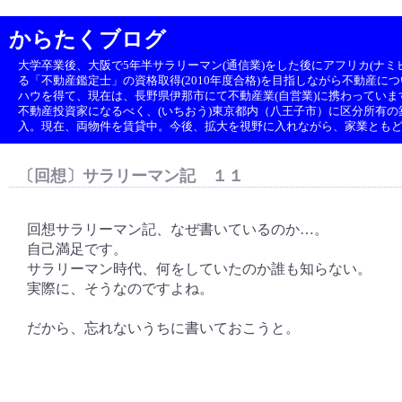
からたくブログ
大学卒業後、大阪で5年半サラリーマン(通信業)をした後にアフリカ(ナミビ
る「不動産鑑定士」の資格取得(2010年度合格)を目指しながら不動産に
ハウを得て、現在は、長野県伊那市にて不動産業(自営業)に携わっていま
不動産投資家になるべく、(いちおう)東京都内（八王子市）に区分所有の築1
入。現在、両物件を賃貸中。今後、拡大を視野に入れながら、家業とも
〔回想〕サラリーマン記 １１
回想サラリーマン記、なぜ書いているのか…。
自己満足です。
サラリーマン時代、何をしていたのか誰も知らない。
実際に、そうなのですよね。
だから、忘れないうちに書いておこうと。