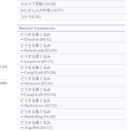
スカイプ実験
(10/28)
ひたすら入力作業
(10/27)
コナ
(10/26)
Recent Comments
どうする着ぐるみ
⇒
Ellenhon (06/02)
どうする着ぐるみ
⇒
RobertLealp (05/29)
どうする着ぐるみ
⇒
Leonelves (05/27)
k (0)
どうする着ぐるみ
⇒
CraigGLuth (05/26)
どうする着ぐるみ
ataku
⇒
Wesleylor (05/24)
どうする着ぐるみ
⇒
CraigGLuth (05/24)
どうする着ぐるみ
⇒
SheilaAceve (02/22)
どうする着ぐるみ
⇒
BuddyMog (01/28)
どうする着ぐるみ
⇒
AngelNib (01/27)