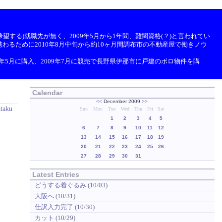
望する)就職先が無く、2009年5月から1年間、難関資格(？)と言われてい
わるために2010年8月中旬から約10ヶ月間調布市の不動産屋で働きノウ
9年5月に購入、2009年7月に競売で長野県伊那市に戸建のボロ物件を購
Calendar
<<
December 2009
>>
ataku
Sun
Mon
Tue
Wed
Thu
Fri
Sat
1
2
3
4
5
6
7
8
9
10
11
12
13
14
15
16
17
18
19
20
21
22
23
24
25
26
27
28
29
30
31
Latest Entries
どうする着ぐるみ
(10/03)
大阪へ
(10/31)
仕訳入力完了
(10/30)
カット
(10/29)