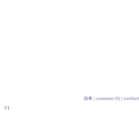
雑事
|
comments (0)
|
trackbac
1/1