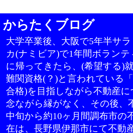
からたくブログ
大学卒業後、大阪で5年半サラ
カ(ナミビア)で1年間ボランテ
に帰ってきたら、(希望する)就
難関資格(？)と言われている「
合格)を目指しながら不動産
念ながら縁がなく、その後、不
中旬から約10ヶ月間調布市の
在は、長野県伊那市にて不動産