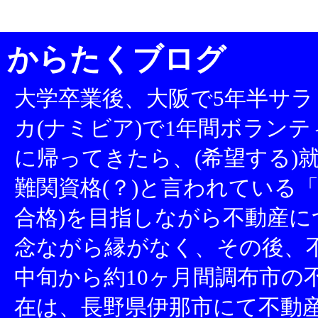
からたくブログ
大学卒業後、大阪で5年半サラ
カ(ナミビア)で1年間ボランテ
に帰ってきたら、(希望する)就
難関資格(？)と言われている「
合格)を目指しながら不動産
念ながら縁がなく、その後、不
中旬から約10ヶ月間調布市の
在は、長野県伊那市にて不動産