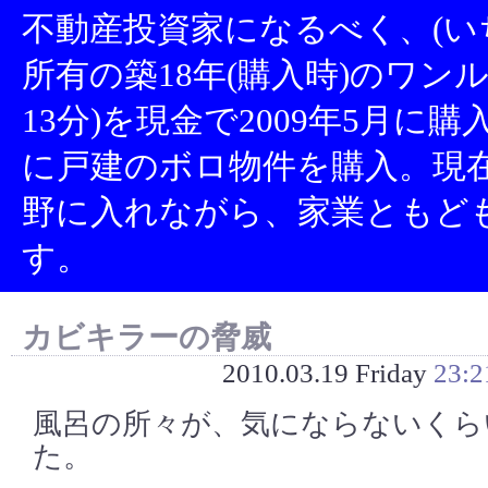
不動産投資家になるべく、(い
所有の築18年(購入時)のワン
13分)を現金で2009年5月に
に戸建のボロ物件を購入。現
野に入れながら、家業ともど
す。
カビキラーの脅威
2010.03.19 Friday
23:2
風呂の所々が、気にならないくら
た。