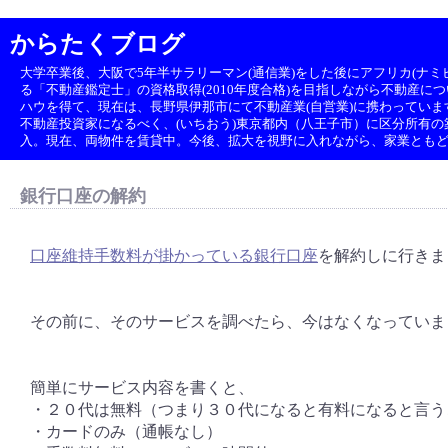
からたくブログ
大学卒業後、大阪で5年半サラリーマン(通信業)をした後にアフリカ(ナミビ
る「不動産鑑定士」の資格取得(2010年度合格)を目指しながら不動産に
ハウを得て、現在は、長野県伊那市にて不動産業(自営業)に携わっていま
不動産投資家になるべく、(いちおう)東京都内（八王子市）に区分所有の築1
入。現在、両物件を賃貸中。今後、拡大を視野に入れながら、家業とも
銀行口座の解約
口座維持手数料が掛かっている銀行口座
を解約しに行きま
その前に、そのサービスを調べたら、今はなくなっていま
簡単にサービス内容を書くと、
・２０代は無料（つまり３０代になると有料になると言う
・カードのみ（通帳なし）