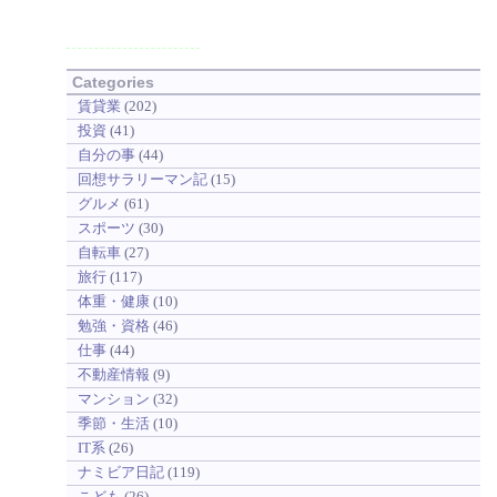
Categories
賃貸業
(202)
投資
(41)
自分の事
(44)
回想サラリーマン記
(15)
グルメ
(61)
スポーツ
(30)
自転車
(27)
旅行
(117)
体重・健康
(10)
勉強・資格
(46)
仕事
(44)
不動産情報
(9)
マンション
(32)
季節・生活
(10)
IT系
(26)
ナミビア日記
(119)
こども
(26)