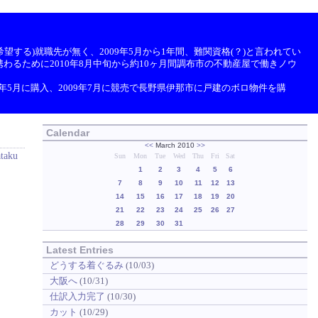
望する)就職先が無く、2009年5月から1年間、難関資格(？)と言われてい
わるために2010年8月中旬から約10ヶ月間調布市の不動産屋で働きノウ
9年5月に購入、2009年7月に競売で長野県伊那市に戸建のボロ物件を購
Calendar
<<
March 2010
>>
ataku
Sun
Mon
Tue
Wed
Thu
Fri
Sat
1
2
3
4
5
6
7
8
9
10
11
12
13
14
15
16
17
18
19
20
21
22
23
24
25
26
27
28
29
30
31
Latest Entries
どうする着ぐるみ
(10/03)
大阪へ
(10/31)
仕訳入力完了
(10/30)
カット
(10/29)