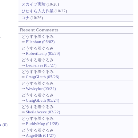
スカイプ実験
(10/28)
ひたすら入力作業
(10/27)
コナ
(10/26)
Recent Comments
。
どうする着ぐるみ
⇒
Ellenhon (06/02)
どうする着ぐるみ
⇒
RobertLealp (05/29)
どうする着ぐるみ
⇒
Leonelves (05/27)
どうする着ぐるみ
⇒
CraigGLuth (05/26)
どうする着ぐるみ
⇒
Wesleylor (05/24)
どうする着ぐるみ
⇒
CraigGLuth (05/24)
どうする着ぐるみ
⇒
SheilaAceve (02/22)
どうする着ぐるみ
⇒
BuddyMog (01/28)
k (0)
どうする着ぐるみ
⇒
AngelNib (01/27)