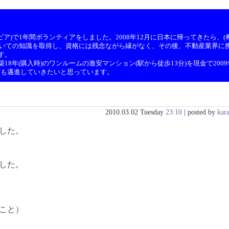
ア)で1年間ボランティアをしました。2008年12月に日本に帰ってきたら、(希
ついての知識を取得し、資格には残念ながら縁がなく、その後、不動産業界に携
す。
8年(購入時)のワンルームの激安マンション(駅から徒歩13分)を現金で200
ども邁進していきたいと思っています。
2010.03.02 Tuesday
23:10
| posted by
kar
した。
した。
こと）