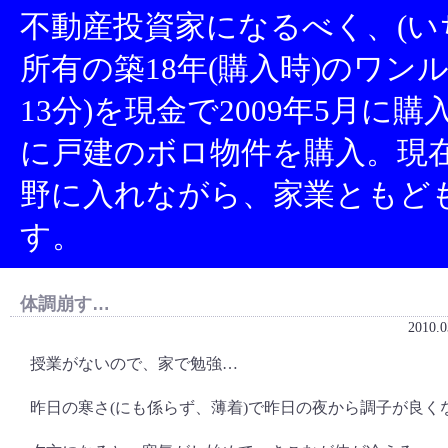
不動産投資家になるべく、(い
所有の築18年(購入時)のワン
13分)を現金で2009年5月に
に戸建のボロ物件を購入。現
野に入れながら、家業ともど
す。
体調崩す…
2010.0
授業がないので、家で勉強…
昨日の寒さ(にも係らず、薄着)で昨日の夜から調子が良く