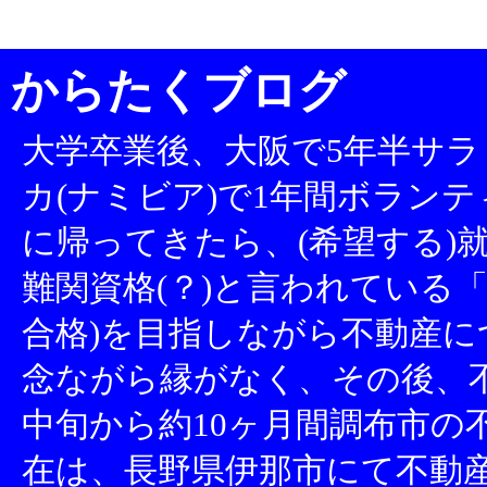
からたくブログ
大学卒業後、大阪で5年半サラ
カ(ナミビア)で1年間ボランテ
に帰ってきたら、(希望する)就
難関資格(？)と言われている「
合格)を目指しながら不動産
念ながら縁がなく、その後、不
中旬から約10ヶ月間調布市の
在は、長野県伊那市にて不動産