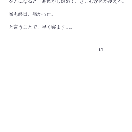
夕方になると、寒気がし始めて、きこむが体が冷える。
喉も終日、痛かった。
と言うことで、早く寝ます…。
1/1