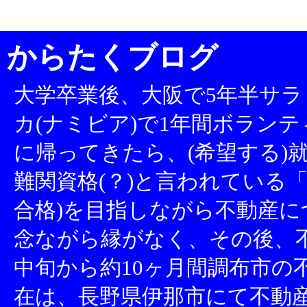
からたくブログ
大学卒業後、大阪で5年半サラ
カ(ナミビア)で1年間ボランテ
に帰ってきたら、(希望する)就
難関資格(？)と言われている「
合格)を目指しながら不動産
念ながら縁がなく、その後、不
中旬から約10ヶ月間調布市の
在は、長野県伊那市にて不動産