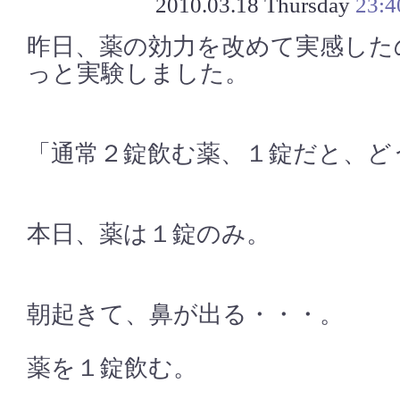
2010.03.18 Thursday
23:4
昨日、薬の効力を改めて実感した
っと実験しました。
「通常２錠飲む薬、１錠だと、ど
本日、薬は１錠のみ。
朝起きて、鼻が出る・・・。
薬を１錠飲む。