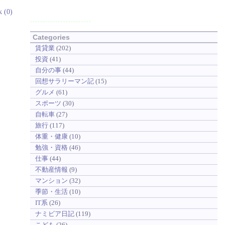
k (0)
Categories
賃貸業
(202)
投資
(41)
自分の事
(44)
回想サラリーマン記
(15)
グルメ
(61)
スポーツ
(30)
自転車
(27)
旅行
(117)
体重・健康
(10)
勉強・資格
(46)
仕事
(44)
不動産情報
(9)
マンション
(32)
季節・生活
(10)
IT系
(26)
ナミビア日記
(119)
こども
(26)