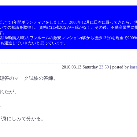
ア)で1年間ボランティアをしました。2008年12月に日本に帰ってきたら、(希
ついての知識を取得し、資格には残念ながら縁がなく、その後、不動産業界に携
す。
8年(購入時)のワンルームの激安マンション(駅から徒歩13分)を現金で200
ども邁進していきたいと思っています。
2010.03.13 Saturday
23:59
| posted by
kar
短答のマーク試験の答練。
われたが、
。
が身にしみて分かる。