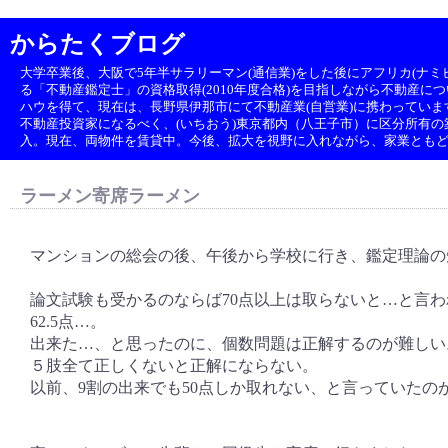
からたくブログ
大学卒業後、大阪で5年半サラリーマン(通信業)をした後にアフリカ(ナミビ
る「不動産鑑定士」の資格取得(2010年度合格)を目指しながら不動産に
ハウを得て、現在は、長野県伊那市にて不動産業(自営業)に携わっていま
不動産投資家になるべく、(いちおう)東京都内（八王子市）に区分所有の築1
入。現在、両物件を賃貸中。今後、拡大を視野に入れながら、家業とも
ラーメン寄席ラーメン
マンションの総会の後、午後から学校に行き、鑑定理論の
論文試験も受かるのならば70点以上は取らないと…と言
62.5点…。
出来た…、と思ったのに、個数問題は正解するのが難しい
５肢全て正しくないと正解にならない。
以前、9割の出来でも50点しか取れない、と言っていたの