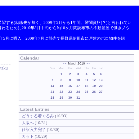
望する)就職先が無く、2009年5月から1年間、難関資格(？)と言われてい
わるために2010年8月中旬から約10ヶ月間調布市の不動産屋で働きノウ
9年5月に購入、2009年7月に競売で長野県伊那市に戸建のボロ物件を購
Calendar
<<
March 2010
>>
ataku
Sun
Mon
Tue
Wed
Thu
Fri
Sat
1
2
3
4
5
6
7
8
9
10
11
12
13
14
15
16
17
18
19
20
21
22
23
24
25
26
27
28
29
30
31
Latest Entries
どうする着ぐるみ
(10/03)
大阪へ
(10/31)
仕訳入力完了
(10/30)
カット
(10/29)