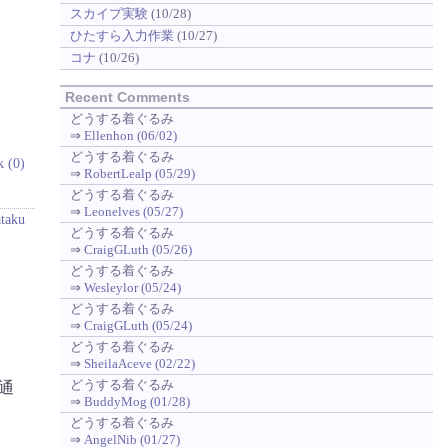
スカイプ実験
(10/28)
ひたすら入力作業
(10/27)
コナ
(10/26)
Recent Comments
どうする着ぐるみ
⇒
Ellenhon (06/02)
どうする着ぐるみ
k (0)
⇒
RobertLealp (05/29)
どうする着ぐるみ
⇒
Leonelves (05/27)
ataku
どうする着ぐるみ
⇒
CraigGLuth (05/26)
どうする着ぐるみ
⇒
Wesleylor (05/24)
どうする着ぐるみ
⇒
CraigGLuth (05/24)
どうする着ぐるみ
⇒
SheilaAceve (02/22)
どうする着ぐるみ
通
⇒
BuddyMog (01/28)
どうする着ぐるみ
⇒
AngelNib (01/27)