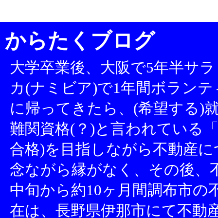
からたくブログ
大学卒業後、大阪で5年半サラ
カ(ナミビア)で1年間ボランテ
に帰ってきたら、(希望する)就
難関資格(？)と言われている「
合格)を目指しながら不動産
念ながら縁がなく、その後、不
中旬から約10ヶ月間調布市の
在は、長野県伊那市にて不動産