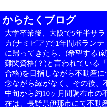
からたくブログ
大学卒業後、大阪で5年半サラ
カ(ナミビア)で1年間ボランテ
に帰ってきたら、(希望する)就
難関資格(？)と言われている「
合格)を目指しながら不動産
念ながら縁がなく、その後、不
中旬から約10ヶ月間調布市の
在は、長野県伊那市にて不動産