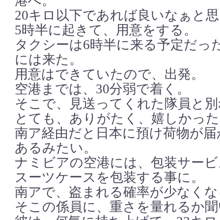
港へ。
20キロ以下であれば良いなぁと
5時半に起きて、用意をする。
タクシーは6時半に来る予定だった
には来た。
用意はできていたので、出発。
空港までは、30分弱で着く。
そこで、見送ってくれた隊員と別
とても、ありがたく、嬉しかった
南ア経由だと日本に預け荷物が届
あるみたい。
ナミビアの空港には、包装サービ
スーツケースを包装する事に。
南アで、盗まれる確率が少なくな
そこの係員に、重さを量れるか聞