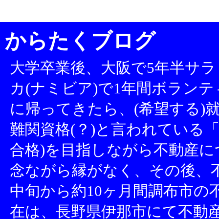
からたくブログ
大学卒業後、大阪で5年半サラ
カ(ナミビア)で1年間ボランテ
に帰ってきたら、(希望する)就
難関資格(？)と言われている「
合格)を目指しながら不動産
念ながら縁がなく、その後、不
中旬から約10ヶ月間調布市の
在は、長野県伊那市にて不動産