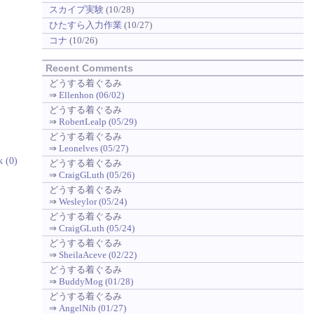
スカイプ実験
(10/28)
ひたすら入力作業
(10/27)
コナ
(10/26)
Recent Comments
どうする着ぐるみ
⇒
Ellenhon (06/02)
どうする着ぐるみ
⇒
RobertLealp (05/29)
どうする着ぐるみ
⇒
Leonelves (05/27)
k (0)
どうする着ぐるみ
⇒
CraigGLuth (05/26)
どうする着ぐるみ
⇒
Wesleylor (05/24)
どうする着ぐるみ
⇒
CraigGLuth (05/24)
どうする着ぐるみ
⇒
SheilaAceve (02/22)
どうする着ぐるみ
⇒
BuddyMog (01/28)
どうする着ぐるみ
⇒
AngelNib (01/27)