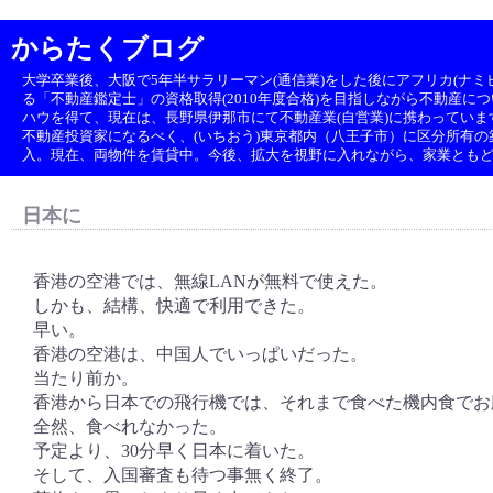
からたくブログ
大学卒業後、大阪で5年半サラリーマン(通信業)をした後にアフリカ(ナミビ
る「不動産鑑定士」の資格取得(2010年度合格)を目指しながら不動産に
ハウを得て、現在は、長野県伊那市にて不動産業(自営業)に携わっていま
不動産投資家になるべく、(いちおう)東京都内（八王子市）に区分所有の築1
入。現在、両物件を賃貸中。今後、拡大を視野に入れながら、家業とも
日本に
香港の空港では、無線LANが無料で使えた。
しかも、結構、快適で利用できた。
早い。
香港の空港は、中国人でいっぱいだった。
当たり前か。
香港から日本での飛行機では、それまで食べた機内食でお
全然、食べれなかった。
予定より、30分早く日本に着いた。
そして、入国審査も待つ事無く終了。