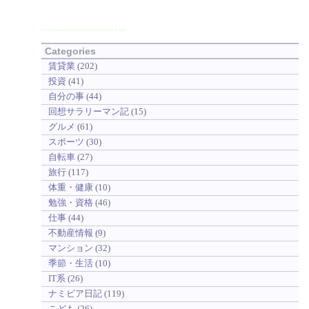
Categories
賃貸業
(202)
投資
(41)
自分の事
(44)
回想サラリーマン記
(15)
グルメ
(61)
スポーツ
(30)
自転車
(27)
旅行
(117)
体重・健康
(10)
勉強・資格
(46)
仕事
(44)
不動産情報
(9)
マンション
(32)
季節・生活
(10)
IT系
(26)
ナミビア日記
(119)
こども
(26)