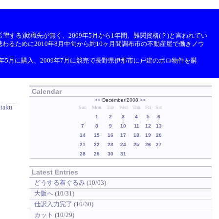
望する)就職先が無く、2009年5月から1年間、難関資格(？)と言われてい
わるために2010年8月中旬から約10ヶ月間調布市の不動産屋で働きノウ
9年5月に購入、2009年7月に競売で長野県伊那市に戸建のボロ物件を購
Calendar
<<
December 2008
>>
ataku
Sun
Mon
Tue
Wed
Thu
Fri
Sat
1
2
3
4
5
6
7
8
9
10
11
12
13
14
15
16
17
18
19
20
21
22
23
24
25
26
27
28
29
30
31
Latest Entries
どうする着ぐるみ
(10/03)
大阪へ
(10/31)
仕訳入力完了
(10/30)
カット
(10/29)