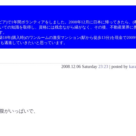
ア)で1年間ボランティアをしました。2008年12月に日本に帰ってきたら、(希
ついての知識を取得し、資格には残念ながら縁がなく、その後、不動産業界に携
す。
8年(購入時)のワンルームの激安マンション(駅から徒歩13分)を現金で200
ども邁進していきたいと思っています。
2008.12.06 Saturday
23:23
| posted by
kar
腹がいっぱいで、