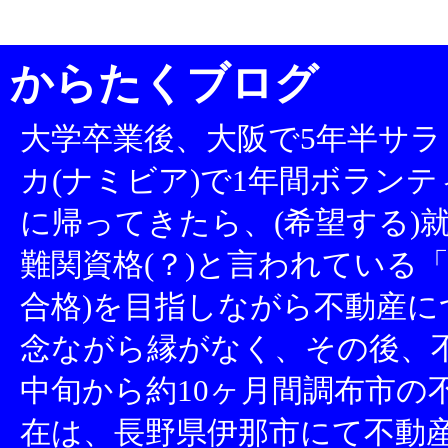
からたくブログ
大学卒業後、大阪で5年半サラ
カ(ナミビア)で1年間ボランテ
に帰ってきたら、(希望する)就
難関資格(？)と言われている「
合格)を目指しながら不動産
念ながら縁がなく、その後、不
中旬から約10ヶ月間調布市の
在は、長野県伊那市にて不動産