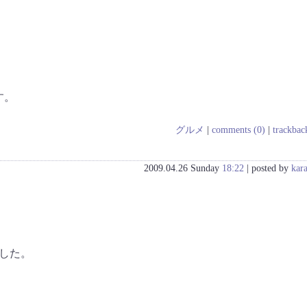
す。
グルメ
|
comments (0)
|
trackbac
2009.04.26 Sunday
18:22
| posted by
kar
した。