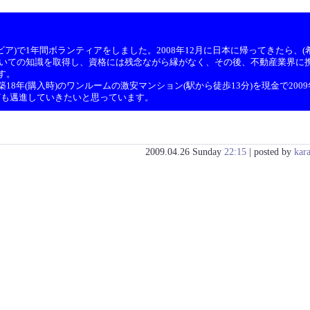
ア)で1年間ボランティアをしました。2008年12月に日本に帰ってきたら、(希
ついての知識を取得し、資格には残念ながら縁がなく、その後、不動産業界に携
す。
8年(購入時)のワンルームの激安マンション(駅から徒歩13分)を現金で200
ども邁進していきたいと思っています。
2009.04.26 Sunday
22:15
| posted by
kar