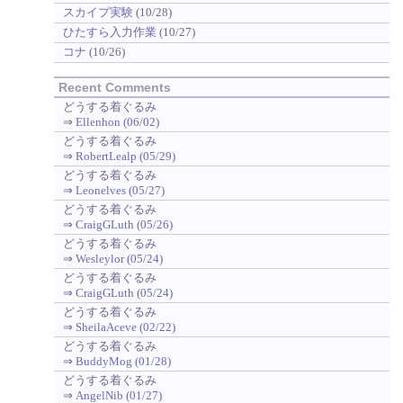
スカイプ実験
(10/28)
ひたすら入力作業
(10/27)
コナ
(10/26)
Recent Comments
どうする着ぐるみ
⇒
Ellenhon (06/02)
どうする着ぐるみ
⇒
RobertLealp (05/29)
どうする着ぐるみ
⇒
Leonelves (05/27)
どうする着ぐるみ
⇒
CraigGLuth (05/26)
どうする着ぐるみ
⇒
Wesleylor (05/24)
どうする着ぐるみ
⇒
CraigGLuth (05/24)
どうする着ぐるみ
⇒
SheilaAceve (02/22)
どうする着ぐるみ
⇒
BuddyMog (01/28)
どうする着ぐるみ
⇒
AngelNib (01/27)