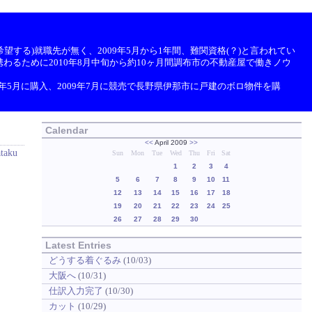
望する)就職先が無く、2009年5月から1年間、難関資格(？)と言われてい
わるために2010年8月中旬から約10ヶ月間調布市の不動産屋で働きノウ
9年5月に購入、2009年7月に競売で長野県伊那市に戸建のボロ物件を購
Calendar
<<
April 2009
>>
ataku
Sun
Mon
Tue
Wed
Thu
Fri
Sat
1
2
3
4
5
6
7
8
9
10
11
12
13
14
15
16
17
18
19
20
21
22
23
24
25
26
27
28
29
30
Latest Entries
どうする着ぐるみ
(10/03)
大阪へ
(10/31)
仕訳入力完了
(10/30)
カット
(10/29)