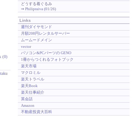
どうする着ぐるみ
⇒
Philipraiva (01/26)
Links
週刊ダイヤモンド
月額208円レンタルサーバー
ムームードメイン
vector
パソコン&PCパーツの GENO
k (0)
1冊からつくれるフォトブック
楽天市場
マクロミル
ataku
楽天トラベル
楽天Book
楽天仕事紹介
英会話
Amazon
不動産投資大百科