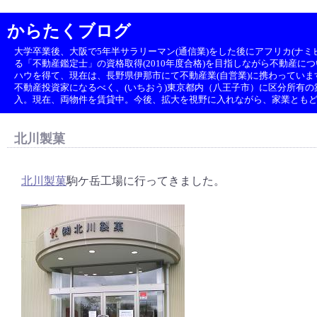
からたくブログ
大学卒業後、大阪で5年半サラリーマン(通信業)をした後にアフリカ(ナミビ
る「不動産鑑定士」の資格取得(2010年度合格)を目指しながら不動産に
ハウを得て、現在は、長野県伊那市にて不動産業(自営業)に携わっていま
不動産投資家になるべく、(いちおう)東京都内（八王子市）に区分所有の築1
入。現在、両物件を賃貸中。今後、拡大を視野に入れながら、家業とも
北川製菓
北川製菓
駒ケ岳工場に行ってきました。