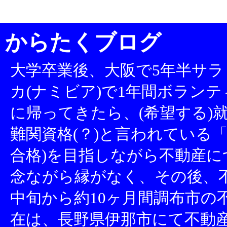
からたくブログ
大学卒業後、大阪で5年半サラ
カ(ナミビア)で1年間ボランテ
に帰ってきたら、(希望する)就
難関資格(？)と言われている「
合格)を目指しながら不動産
念ながら縁がなく、その後、不
中旬から約10ヶ月間調布市の
在は、長野県伊那市にて不動産