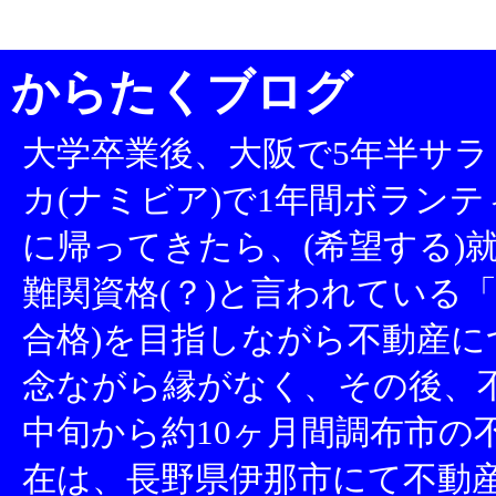
からたくブログ
大学卒業後、大阪で5年半サラ
カ(ナミビア)で1年間ボランテ
に帰ってきたら、(希望する)就
難関資格(？)と言われている「
合格)を目指しながら不動産
念ながら縁がなく、その後、不
中旬から約10ヶ月間調布市の
在は、長野県伊那市にて不動産