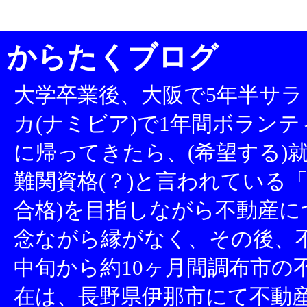
からたくブログ
大学卒業後、大阪で5年半サラ
カ(ナミビア)で1年間ボランテ
に帰ってきたら、(希望する)就
難関資格(？)と言われている「
合格)を目指しながら不動産
念ながら縁がなく、その後、不
中旬から約10ヶ月間調布市の
在は、長野県伊那市にて不動産