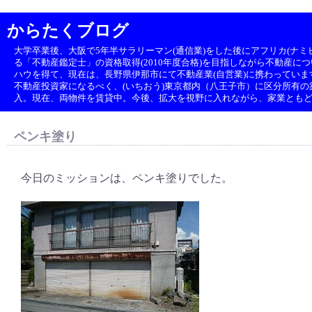
からたくブログ
大学卒業後、大阪で5年半サラリーマン(通信業)をした後にアフリカ(ナミビ
る「不動産鑑定士」の資格取得(2010年度合格)を目指しながら不動産に
ハウを得て、現在は、長野県伊那市にて不動産業(自営業)に携わっていま
不動産投資家になるべく、(いちおう)東京都内（八王子市）に区分所有の築1
入。現在、両物件を賃貸中。今後、拡大を視野に入れながら、家業とも
ペンキ塗り
今日のミッションは、ペンキ塗りでした。