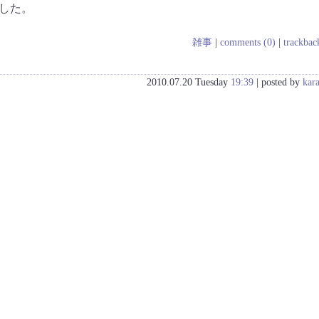
した。
雑事
|
comments (0)
|
trackbac
2010.07.20 Tuesday
19:39
| posted by
kar