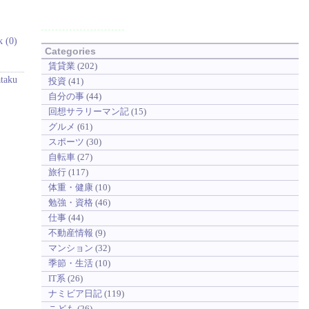
k (0)
Categories
賃貸業
(202)
ataku
投資
(41)
自分の事
(44)
回想サラリーマン記
(15)
グルメ
(61)
スポーツ
(30)
自転車
(27)
旅行
(117)
体重・健康
(10)
勉強・資格
(46)
仕事
(44)
不動産情報
(9)
マンション
(32)
季節・生活
(10)
IT系
(26)
ナミビア日記
(119)
こども
(26)