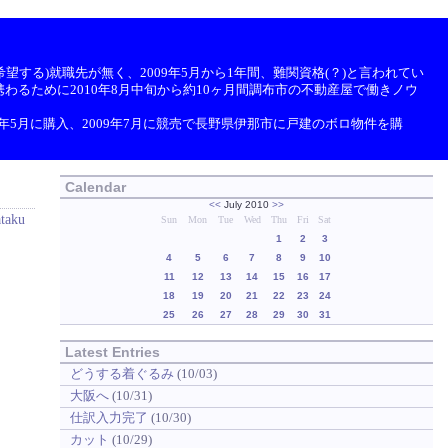
望する)就職先が無く、2009年5月から1年間、難関資格(？)と言われてい
わるために2010年8月中旬から約10ヶ月間調布市の不動産屋で働きノウ
9年5月に購入、2009年7月に競売で長野県伊那市に戸建のボロ物件を購
Calendar
<<
July 2010
>>
ataku
Sun
Mon
Tue
Wed
Thu
Fri
Sat
1
2
3
4
5
6
7
8
9
10
11
12
13
14
15
16
17
18
19
20
21
22
23
24
25
26
27
28
29
30
31
Latest Entries
どうする着ぐるみ
(10/03)
大阪へ
(10/31)
仕訳入力完了
(10/30)
カット
(10/29)