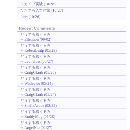
スカイプ実験
(10/28)
ひたすら入力作業
(10/27)
コナ
(10/26)
Recent Comments
どうする着ぐるみ
⇒
Ellenhon (06/02)
どうする着ぐるみ
⇒
RobertLealp (05/29)
どうする着ぐるみ
⇒
Leonelves (05/27)
どうする着ぐるみ
⇒
CraigGLuth (05/26)
どうする着ぐるみ
⇒
Wesleylor (05/24)
どうする着ぐるみ
⇒
CraigGLuth (05/24)
どうする着ぐるみ
⇒
SheilaAceve (02/22)
どうする着ぐるみ
⇒
BuddyMog (01/28)
どうする着ぐるみ
⇒
AngelNib (01/27)