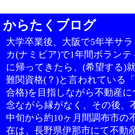
からたくブログ
大学卒業後、大阪で5年半サラ
カ(ナミビア)で1年間ボランテ
に帰ってきたら、(希望する)就
難関資格(？)と言われている「
合格)を目指しながら不動産
念ながら縁がなく、その後、不
中旬から約10ヶ月間調布市の
在は、長野県伊那市にて不動産