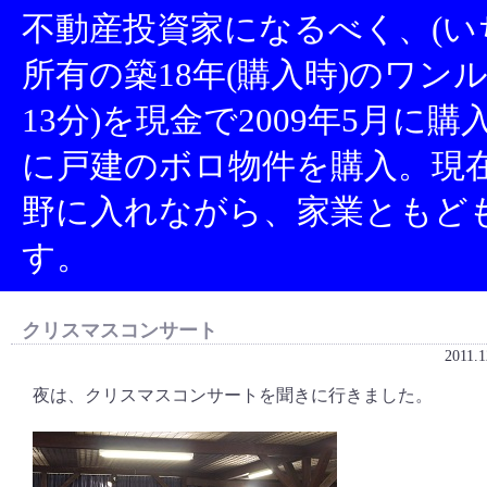
不動産投資家になるべく、(い
所有の築18年(購入時)のワン
13分)を現金で2009年5月に
に戸建のボロ物件を購入。現
野に入れながら、家業ともど
す。
クリスマスコンサート
2011.1
夜は、クリスマスコンサートを聞きに行きました。