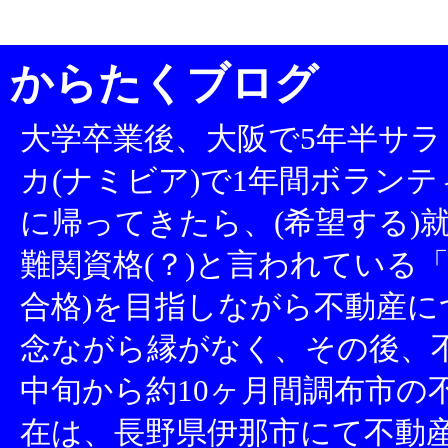
からたくブログ
大学卒業後、大阪で5年半サラ
カ(ナミビア)で1年間ボランテ
に帰ってきたら、(希望する)就
難関資格(？)と言われている「
合格)を目指しながら不動産
念ながら縁がなく、その後、不
中旬から約10ヶ月間調布市の
在は、長野県伊那市にて不動産