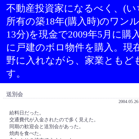
不動産投資家になるべく、(い
所有の築18年(購入時)のワン
13分)を現金で2009年5月に
に戸建のボロ物件を購入。現
野に入れながら、家業ともど
す。
送別会
2004.05.2
給料日だった。
交通費代が入金されたので多く見えた。
同期の歓迎会と送別会があった。
焼肉を食べた。