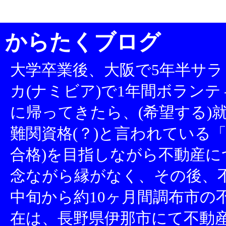
からたくブログ
大学卒業後、大阪で5年半サラ
カ(ナミビア)で1年間ボランテ
に帰ってきたら、(希望する)就
難関資格(？)と言われている「
合格)を目指しながら不動産
念ながら縁がなく、その後、不
中旬から約10ヶ月間調布市の
在は、長野県伊那市にて不動産