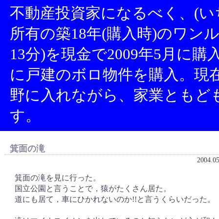
不動産投資家になるべく、(い
所有の築18年(購入時)のワン
13分)を現金で2009年5月に
に戸建のボロ物件を購入。現
野に入れながら、家業ともど
す。
箕面の滝
2004.0
箕面の滝を見に行った。
国立公園と言うことで，猿がたくさん居た。
道にも居て，車にひかれないのか!!と言うくらいだった。