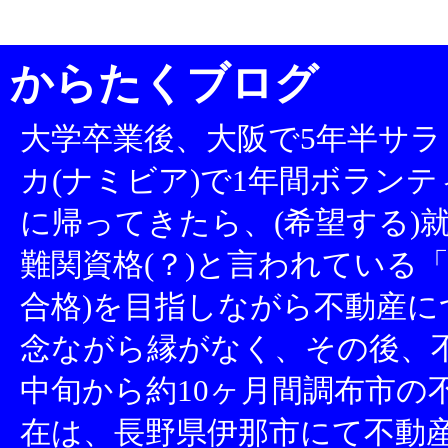
からたくブログ
大学卒業後、大阪で5年半サラ
カ(ナミビア)で1年間ボランテ
に帰ってきたら、(希望する)就
難関資格(？)と言われている「
合格)を目指しながら不動産
念ながら縁がなく、その後、不
中旬から約10ヶ月間調布市の
在は、長野県伊那市にて不動産