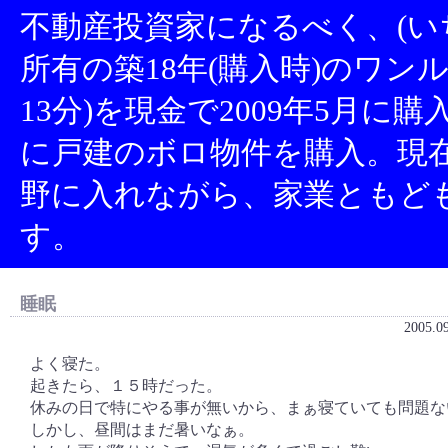
不動産投資家になるべく、(い
所有の築18年(購入時)のワン
13分)を現金で2009年5月に
に戸建のボロ物件を購入。現
野に入れながら、家業ともど
す。
睡眠
2005.0
よく寝た。
起きたら、１５時だった。
休みの日で特にやる事が無いから、まぁ寝ていても問題な
しかし、昼間はまだ暑いなぁ。