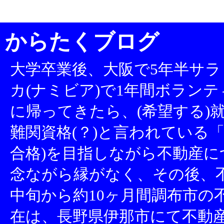
からたくブログ
大学卒業後、大阪で5年半サラ
カ(ナミビア)で1年間ボランテ
に帰ってきたら、(希望する)就
難関資格(？)と言われている「
合格)を目指しながら不動産
念ながら縁がなく、その後、不
中旬から約10ヶ月間調布市の
在は、長野県伊那市にて不動産