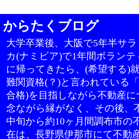
からたくブログ
大学卒業後、大阪で5年半サラ
カ(ナミビア)で1年間ボランテ
に帰ってきたら、(希望する)就
難関資格(？)と言われている「
合格)を目指しながら不動産
念ながら縁がなく、その後、不
中旬から約10ヶ月間調布市の
在は、長野県伊那市にて不動産