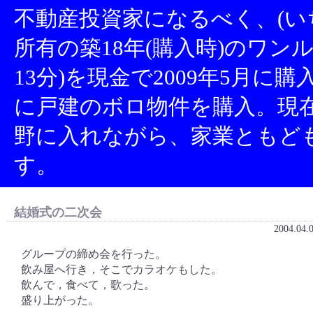
不動産投資家になるべく、(い
所有の築18年(購入時)のワン
13分)を現金で2009年5月に
に戸建のボロ物件を購入。現
野に入れながら、家業ともど
す。
結婚式の二次会
2004.04.
グループの締め会を行った。
飲み屋へ行き，そこでカラオケもした。
飲んで，食べて，歌った。
盛り上がった。