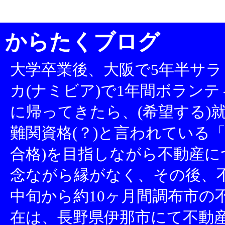
からたくブログ
大学卒業後、大阪で5年半サラ
カ(ナミビア)で1年間ボランテ
に帰ってきたら、(希望する)就
難関資格(？)と言われている「
合格)を目指しながら不動産
念ながら縁がなく、その後、不
中旬から約10ヶ月間調布市の
在は、長野県伊那市にて不動産