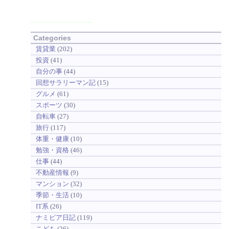
Categories
賃貸業
(202)
投資
(41)
自分の事
(44)
回想サラリーマン記
(15)
グルメ
(61)
スポーツ
(30)
自転車
(27)
旅行
(117)
体重・健康
(10)
勉強・資格
(46)
仕事
(44)
不動産情報
(9)
マンション
(32)
季節・生活
(10)
IT系
(26)
ナミビア日記
(119)
こども
(26)