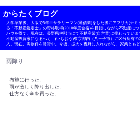
からたくブログ
大学卒業後、大阪で5年半サラリーマン(通信業)をした後にアフリカ(ナミビ
る「不動産鑑定士」の資格取得(2010年度合格)を目指しながら不動産に
ハウを得て、現在は、長野県伊那市にて不動産業(自営業)に携わっていま
不動産投資家になるべく、(いちおう)東京都内（八王子市）に区分所有の築1
入。現在、両物件を賃貸中。今後、拡大を視野に入れながら、家業とも
雨降り
布施に行った。
雨が激しく降り出した。
仕方なく傘を買った。