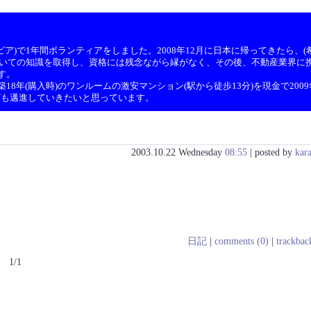
ア)で1年間ボランティアをしました。2008年12月に日本に帰ってきたら、(希
ついての知識を取得し、資格には残念ながら縁がなく、その後、不動産業界に携
す。
8年(購入時)のワンルームの激安マンション(駅から徒歩13分)を現金で200
ども邁進していきたいと思っています。
2003.10.22 Wednesday
08:55
| posted by
kar
日記
|
comments (0)
|
trackbac
1/1