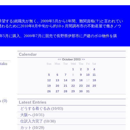
望する)就職先が無く、2009年5月から1年間、難関資格(？)と言われてい
わるために2010年8月中旬から約10ヶ月間調布市の不動産屋で働きノウ
9年5月に購入、2009年7月に競売で長野県伊那市に戸建のボロ物件を購
Calendar
<<
October 2003
>>
ataku
Sun
Mon
Tue
Wed
Thu
Fri
Sat
1
2
3
4
5
6
7
8
9
10
11
12
13
14
15
16
17
18
19
20
21
22
23
24
25
26
27
28
29
30
31
k (0)
Latest Entries
どうする着ぐるみ
(10/03)
大阪へ
(10/31)
仕訳入力完了
(10/30)
カット
(10/29)