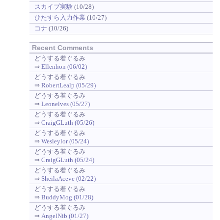
スカイプ実験
(10/28)
ひたすら入力作業
(10/27)
コナ
(10/26)
Recent Comments
どうする着ぐるみ
⇒
Ellenhon (06/02)
どうする着ぐるみ
⇒
RobertLealp (05/29)
どうする着ぐるみ
⇒
Leonelves (05/27)
どうする着ぐるみ
⇒
CraigGLuth (05/26)
どうする着ぐるみ
⇒
Wesleylor (05/24)
どうする着ぐるみ
⇒
CraigGLuth (05/24)
どうする着ぐるみ
⇒
SheilaAceve (02/22)
どうする着ぐるみ
⇒
BuddyMog (01/28)
どうする着ぐるみ
⇒
AngelNib (01/27)