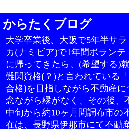
からたくブログ
大学卒業後、大阪で5年半サラ
カ(ナミビア)で1年間ボランテ
に帰ってきたら、(希望する)就
難関資格(？)と言われている「
合格)を目指しながら不動産
念ながら縁がなく、その後、不
中旬から約10ヶ月間調布市の
在は、長野県伊那市にて不動産