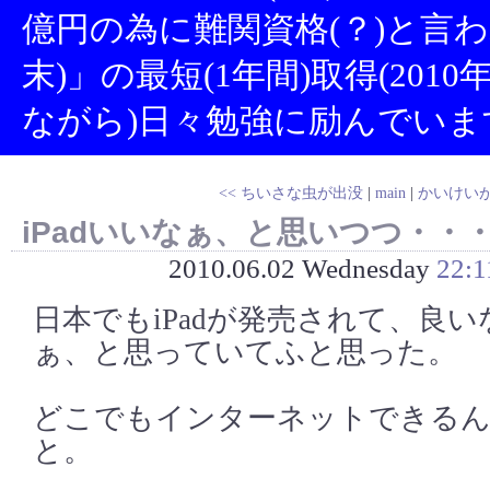
億円の為に難関資格(？)と言
末)」の最短(1年間)取得(20
ながら)日々勉強に励んでいま
<< ちいさな虫が出没
|
main
|
かいけいが
iPadいいなぁ、と思いつつ・・
2010.06.02 Wednesday
22:1
日本でもiPadが発売されて、良
ぁ、と思っていてふと思った。
どこでもインターネットできるん
と。